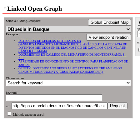
Linked Open Graph
Select a SPARQL endpoint:
Global Endpoint Map
sp
Examples:
View endpoint relation
DETECCIÓN DE CÉLULAS EPITELIALES EN
ur
GANGLIOS LINFÁTICOS MEDIANTE RT-PCR. ANÁLISIS DE LA EFICACIA DE
DISTINTOS MÉTODOS EN EL DIAGNÓSTICO DE GANGLIOS CENTINELA EN
CÁNCER DE MAMA
DOCUMENTOS EN GALLEGO DEL MONASTERIO DE MONTEDERRAMO: S.
XIII.
APRENDIZAJE DE CONOCIMIENTO DE CONTROL PARA PLANIFICACION DE
TAREAS
GENETIC DIVERSITY AND GEOGRAPHIC PATTERNS OF THE AMPHIPOD
GENUS METACRANGONYX (CRUSTACEA; GAMMARIDEA).
Choose a class:
keyword:
uri:
Multiple endpoint search