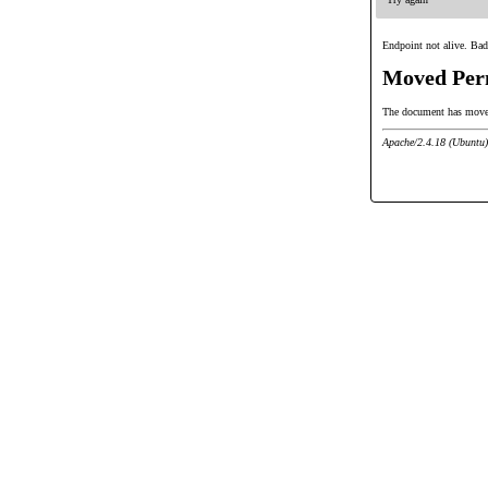
Endpoint not alive. Bad
Moved Per
The document has mov
Apache/2.4.18 (Ubuntu)