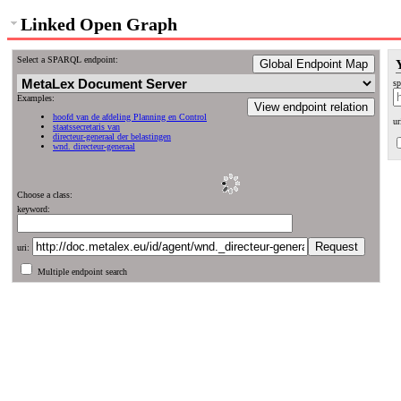
Linked Open Graph
Select a SPARQL endpoint:
Global Endpoint Map
sp
Examples:
View endpoint relation
hoofd van de afdeling Planning en Control
ur
staatssecretaris van
directeur-generaal der belastingen
wnd. directeur-generaal
Choose a class:
keyword:
uri:
Multiple endpoint search