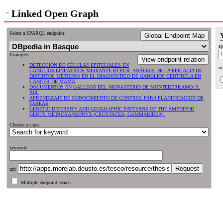
Linked Open Graph
Select a SPARQL endpoint:
Global Endpoint Map
sp
Examples:
View endpoint relation
DETECCIÓN DE CÉLULAS EPITELIALES EN
ur
GANGLIOS LINFÁTICOS MEDIANTE RT-PCR. ANÁLISIS DE LA EFICACIA DE
DISTINTOS MÉTODOS EN EL DIAGNÓSTICO DE GANGLIOS CENTINELA EN
CÁNCER DE MAMA
DOCUMENTOS EN GALLEGO DEL MONASTERIO DE MONTEDERRAMO: S.
XIII.
APRENDIZAJE DE CONOCIMIENTO DE CONTROL PARA PLANIFICACION DE
TAREAS
GENETIC DIVERSITY AND GEOGRAPHIC PATTERNS OF THE AMPHIPOD
GENUS METACRANGONYX (CRUSTACEA; GAMMARIDEA).
Choose a class:
keyword:
uri:
Multiple endpoint search