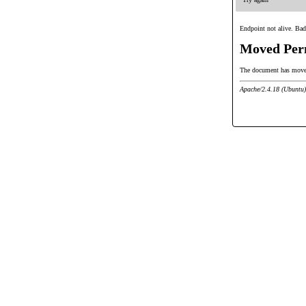
Endpoint not alive. Bad
Moved Per
The document has mov
Apache/2.4.18 (Ubuntu)