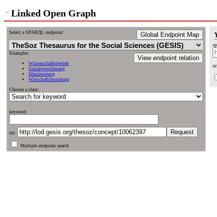
Linked Open Graph
Select a SPARQL endpoint:
Global Endpoint Map
sp
Examples:
View endpoint relation
Wissenschaftsbetrieb
ur
Sozialversicherung
Maximierung
Wirtschaftsforschung
Choose a class:
keyword:
uri:
Multiple endpoint search