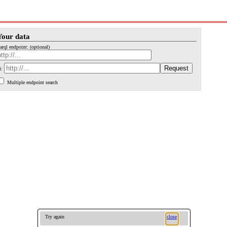
Your data
arql endpoint: (optional)
i:
Multiple endpoint search
Try again
close