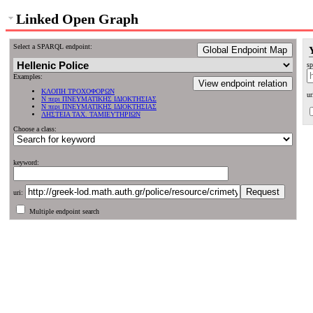
Linked Open Graph
Select a SPARQL endpoint:
Global Endpoint Map
sp
Examples:
View endpoint relation
ΚΛΟΠΗ ΤΡΟΧΟΦΟΡΩΝ
ur
Ν περι ΠΝΕΥΜΑΤΙΚΗΣ ΙΔΙΟΚΤΗΣΙΑΣ
Ν περι ΠΝΕΥΜΑΤΙΚΗΣ ΙΔΙΟΚΤΗΣΙΑΣ
ΛΗΣΤΕΙΑ ΤΑΧ. ΤΑΜΙΕΥΤΗΡΙΩΝ
Choose a class:
keyword:
uri:
Multiple endpoint search