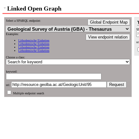
Linked Open Graph
Select a SPARQL endpoint:
Global Endpoint Map
sp
Examples:
View endpoint relation
Lithodemische Einheiten
ur
Lithodemische Einheiten
Lithodemische Einheiten
Lithodemische Einheiten
Choose a class:
keyword:
uri:
Multiple endpoint search