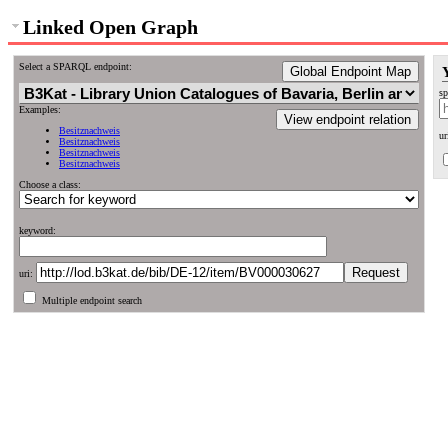
Linked Open Graph
Select a SPARQL endpoint:
Global Endpoint Map
sp
Examples:
View endpoint relation
Besitznachweis
ur
Besitznachweis
Besitznachweis
Besitznachweis
Choose a class:
keyword:
uri:
Multiple endpoint search