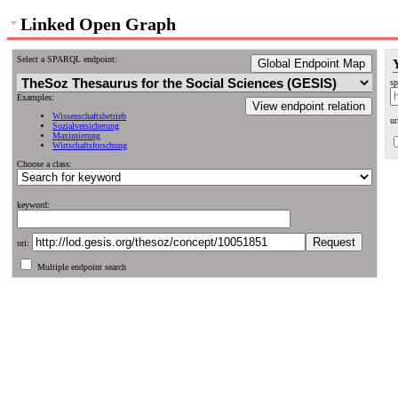
Linked Open Graph
Select a SPARQL endpoint:
Global Endpoint Map
sp
Examples:
View endpoint relation
Wissenschaftsbetrieb
ur
Sozialversicherung
Maximierung
Wirtschaftsforschung
Choose a class:
keyword:
uri:
Multiple endpoint search