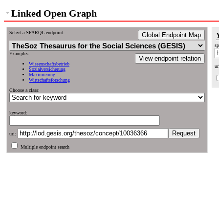
Linked Open Graph
Select a SPARQL endpoint:
Global Endpoint Map
sp
Examples:
View endpoint relation
Wissenschaftsbetrieb
ur
Sozialversicherung
Maximierung
Wirtschaftsforschung
Choose a class:
keyword:
uri:
Multiple endpoint search