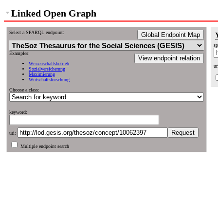
Linked Open Graph
Select a SPARQL endpoint:
Global Endpoint Map
sp
Examples:
View endpoint relation
Wissenschaftsbetrieb
ur
Sozialversicherung
Maximierung
Wirtschaftsforschung
Choose a class:
keyword:
uri:
Multiple endpoint search